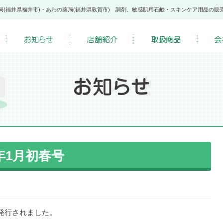
局(福井県福井市)・あわの薬局(福井県敦賀市) 調剤、敏感肌用石鹸・スキンケア用品の販
年1月初春号
発行されました。